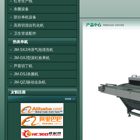
红枣生产线
杀菌设备
部分单机设备
高剪切混合乳化机
卫生管道配件
JM-SXJ冲浪气泡清洗机
JM-GXJ型滚杠捡果机
芦荟切丁机
JM-DSJ杀菌机
JM-QZJ振动去杂机